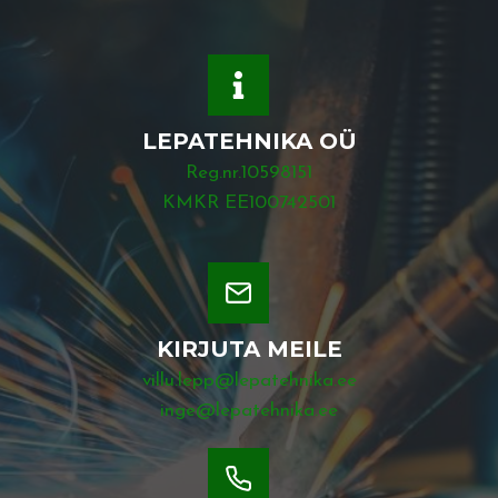
LEPATEHNIKA OÜ
Reg.nr.10598151
KMKR EE100742501
KIRJUTA MEILE
villu.lepp@lepatehnika.ee
inge@lepatehnika.ee