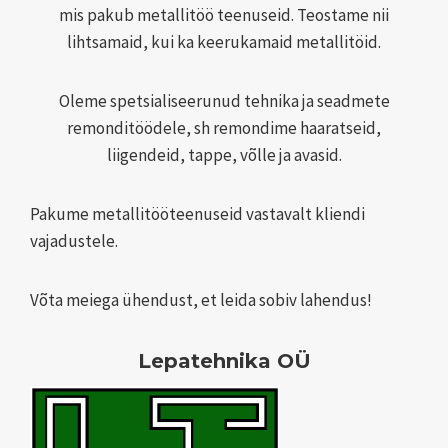
mis pakub metallitöö teenuseid. Teostame nii
lihtsamaid, kui ka keerukamaid metallitöid.
Oleme spetsialiseerunud tehnika ja seadmete
remonditöödele, sh remondime haaratseid,
liigendeid, tappe, võlle ja avasid.
Pakume metallitööteenuseid vastavalt kliendi
vajadustele.
Võta meiega ühendust, et leida sobiv lahendus!
Lepatehnika OÜ