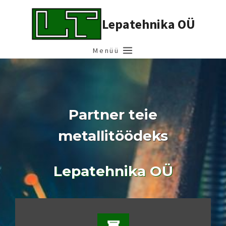
Skip
to
Lepatehnika OÜ
content
Menüü
Partner teie
metallitöödeks
Lepatehnika OÜ