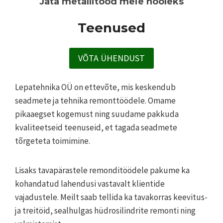
Jäta metallitööd meie hooleks
Teenused
VÕTA ÜHENDUST
Lepatehnika OÜ on ettevõte, mis keskendub
seadmete ja tehnika remonttöödele. Omame
pikaaegset kogemust ning suudame pakkuda
kvaliteetseid teenuseid, et tagada seadmete
tõrgeteta toimimine.
Lisaks tavapärastele remonditöödele pakume ka
kohandatud lahendusi vastavalt klientide
vajadustele. Meilt saab tellida ka tavakorras keevitus-
ja treitöid, sealhulgas hüdrosilindrite remonti ning