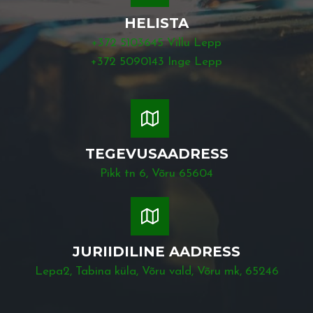
HELISTA
+372 5103645 Villu Lepp
+372 5090143 Inge Lepp
TEGEVUSAADRESS
Pikk tn 6, Võru 65604
JURIIDILINE AADRESS
Lepa2, Tabina küla, Võru vald, Võru mk, 65246