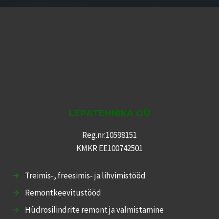
LEPATEHNIKA OÜ
Reg.nr.10598151
KMKR EE100742501
Treimis-, freesimis- ja lihvimistööd
Remontkeevitustööd
Hüdrosilindrite remont ja valmistamine