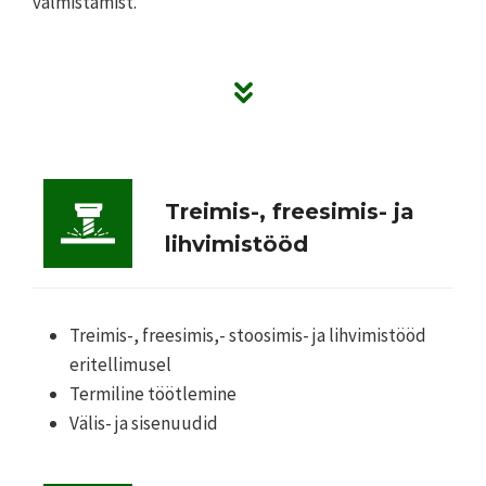
valmistamist.
Treimis-, freesimis- ja
lihvimistööd
Treimis-, freesimis,- stoosimis- ja lihvimistööd
eritellimusel
Termiline töötlemine
Välis- ja sisenuudid