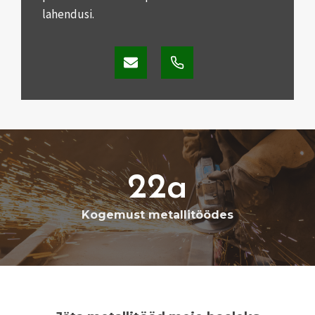
lahendusi.
22a
2
2
Kogemust metallitöödes
a